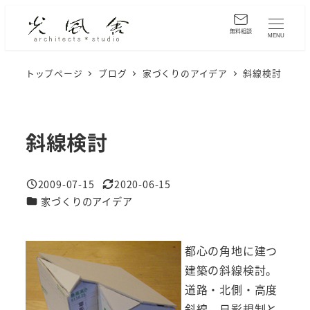
メ
イ
無料相談
MENU
ン
コ
トップページ
ブログ
家づくりのアイデア
斜線検討
ン
テ
ン
斜線検討
ツ
へ
2009-07-15
2020-06-15
移
投稿日
更新日
カテゴリー
家づくりのアイデア
動
都心の角地に建つ
建築の斜線検討。
道路・北側・高度
斜線、日影規制と