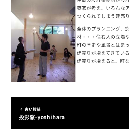
築家が考え、いろんな
つくられてしまう建売
全体のプランニング、
材・・・住む人の立場
町の歴史や風景とはま
建売りが増えてきてい
建売りが増えると、町
古い投稿
投影窓-yoshihara