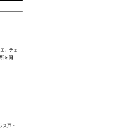
リエ。チェ
所を開
ラス戸・