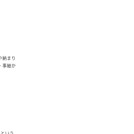
や納まり
・事細か
”という