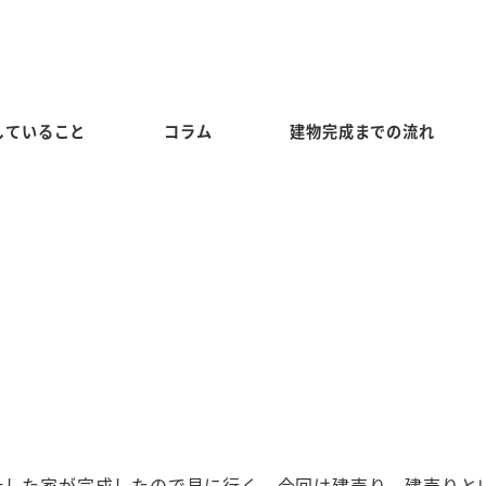
していること
コラム
建物完成までの流れ
計した家が完成したので見に行く。今回は建売り。建売りと