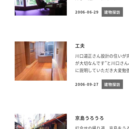
2006-06-29
建物探訪
投稿日
工夫
川口道正さん設計の住いが
が大切なんです”と川口さ
に説明していただき大変勉強
2006-09-27
建物探訪
投稿日
京島うろうろ
打合せの帰り道、京島をう