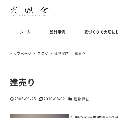
メ
イ
ン
コ
ホーム
設計事例
家づくりで大切に
ン
テ
ン
トップページ
ブログ
建物探訪
建売り
ツ
へ
移
建売り
動
カテゴリー
2005-09-25
2020-08-02
建物探訪
投稿日
更新日
仲間の設計事務所が設