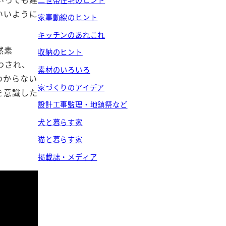
いいように
家事動線のヒント
キッチンのあれこれ
然素
収納のヒント
わされ、
素材のいろいろ
わからない
家づくりのアイデア
を意識した
設計工事監理・地鎮祭など
犬と暮らす家
猫と暮らす家
掲載誌・メディア