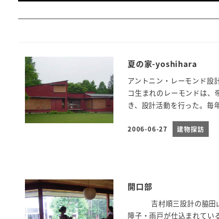
夏の家-yoshihara
アントニン・レーモンド設計
コ生まれのレーモンドは、
き、設計活動を行った。毎年、
2006-06-27
建物探訪
投稿日
開口部
吉村順三設計の脇田山荘。
障子・雨戸が仕込まれている