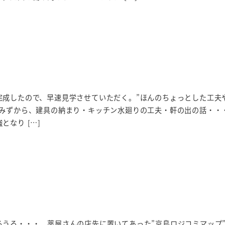
完成したので、早速見学させていただく。”ほんのちょっとした工夫
んみずから、建具の納まり・キッチン水廻りの工夫・軒の出の話・・
となり […]
ろうろ・・・。薬屋さんの店先に置いてあった”京島ロジコミマップ