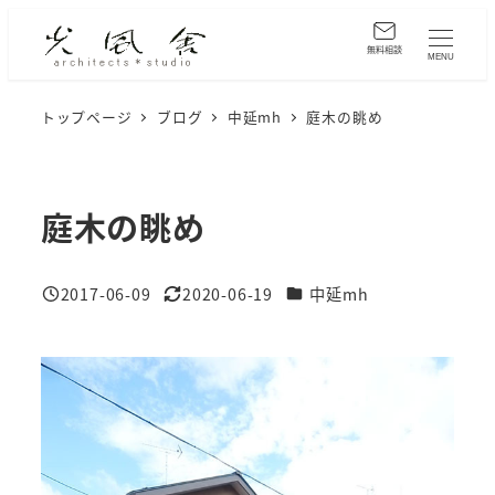
メ
イ
無料相談
MENU
ン
コ
トップページ
ブログ
中延mh
庭木の眺め
ン
テ
ン
庭木の眺め
ツ
へ
カテゴリー
2017-06-09
2020-06-19
中延mh
移
投稿日
更新日
動