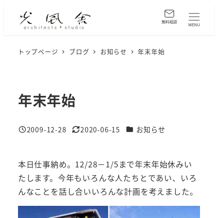
メ
イ
無料相談
MENU
ン
コ
トップページ
ブログ
お知らせ
年末年始
ン
テ
ン
年末年始
ツ
へ
カテゴリー
2009-12-28
2020-06-15
お知らせ
移
投稿日
更新日
動
本日仕事納め。12/28－1/5まで年末年始休みい
たします。今年もいろんな人たちとであい、いろ
んなことを話し合いいろんな計画を考えました。