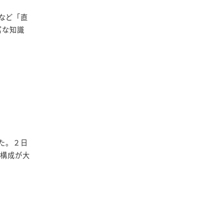
など「直
富な知識
した。２日
。構成が大