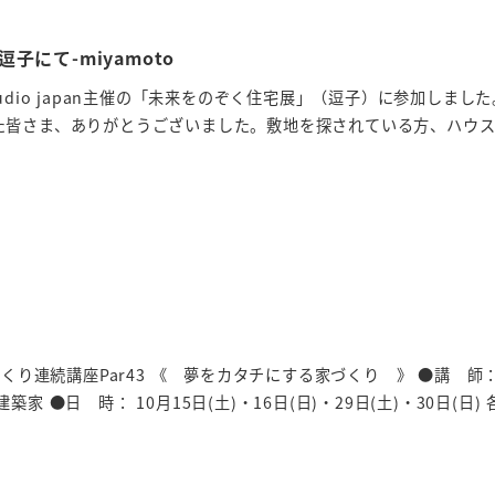
子にて-miyamoto
s studio japan主催の「未来をのぞく住宅展」（逗子）に参加しまし
た皆さま、ありがとうございました。敷地を探されている方、ハウ
づくり連続講座Par43 《 夢をカタチにする家づくり 》 ●講 師
家 ●日 時： 10月15日(土)・16日(日)・29日(土)・30日(日)