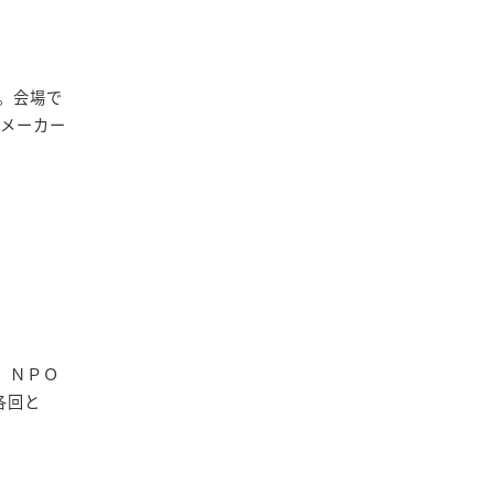
た。会場で
スメーカー
： ＮＰＯ
 各回と