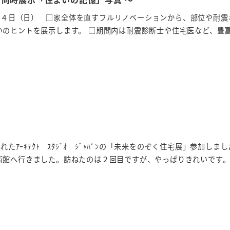
～ ４日（日） □家全体を直すフルリノベーションから、部位や耐震
いのヒントを展示します。 □期間内は耐震診断士や住宅医など、豊
れたｱｰｷﾃｸﾄ ｽﾀｼﾞｵ ｼﾞｬﾊﾟﾝの「未来をのぞく住宅展」参加しま
術館へ行きました。訪ねたのは２回目ですが、やっぱりきれいです