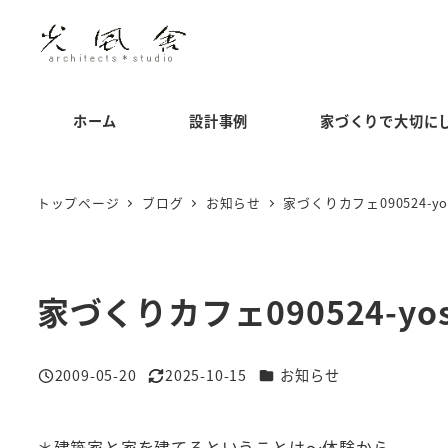
メ
イ
ン
コ
ホーム
設計事例
家づくりで大切に
ン
テ
ン
トップページ
ブログ
お知らせ
家づくりカフェ090524-yos
ツ
へ
移
家づくりカフェ090524-yosh
動
カテゴリー
2009-05-20
2025-10-15
お知らせ
投稿日
更新日
＊建築家と家を建てるということは～体験から