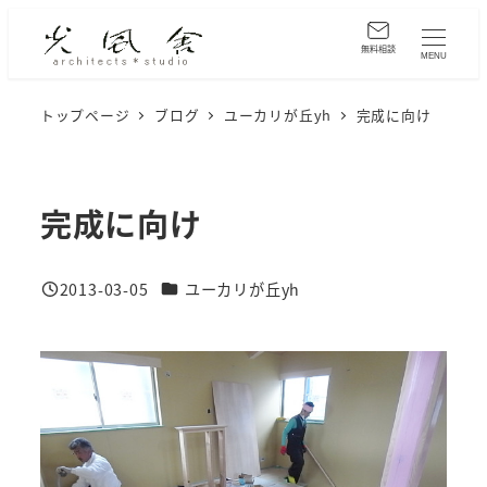
メ
イ
無料相談
MENU
ン
コ
トップページ
ブログ
ユーカリが丘yh
完成に向け
ン
テ
ン
完成に向け
ツ
へ
カテゴリー
2013-03-05
ユーカリが丘yh
移
投稿日
動