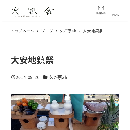
メ
イ
無料相談
MENU
ン
コ
トップページ
ブログ
久が原ah
大安地鎮祭
ン
テ
ン
大安地鎮祭
ツ
へ
カテゴリー
2014-09-26
久が原ah
移
投稿日
動