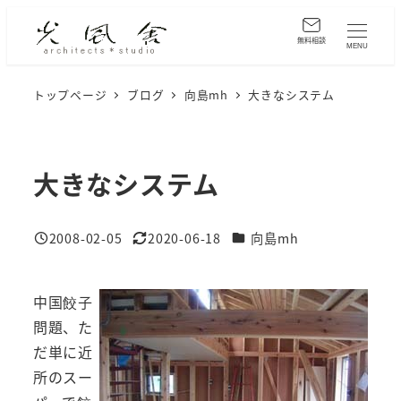
メ
イ
無料相談
MENU
ン
コ
トップページ
ブログ
向島mh
大きなシステム
ン
テ
ン
大きなシステム
ツ
へ
カテゴリー
2008-02-05
2020-06-18
向島mh
移
投稿日
更新日
動
中国餃子
問題、た
だ単に近
所のスー