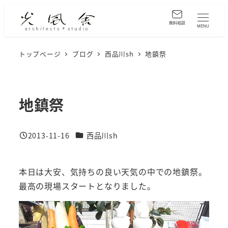
メ
イ
無料相談
MENU
ン
コ
トップページ
ブログ
西品川sh
地鎮祭
ン
テ
ン
地鎮祭
ツ
へ
カテゴリー
2013-11-16
西品川sh
移
投稿日
動
本日は大安、気持ちの良い天気の中での地鎮祭。
最高の現場スタートとなりました。