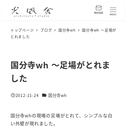
メ
イ
無料相談
MENU
ン
コ
トップページ
ブログ
国分寺wh
国分寺wh ～足場が
とれました
ン
テ
ン
ツ
国分寺wh ～足場がとれま
へ
した
移
動
カテゴリー
2012-11-24
国分寺wh
投稿日
国分寺whの現場の足場がとれて、シンプルな白
い外壁が現れました。