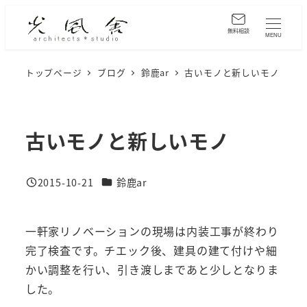
メ
イ
無料相談
MENU
ン
コ
トップページ
ブログ
鈴鹿ar
古いモノと新しいモノ
ン
テ
ン
古いモノと新しいモノ
ツ
へ
カテゴリー
2015-10-21
鈴鹿ar
移
投稿日
動
一軒家リノベーションの現場は内装工事が終わり
完了検査です。チエック後、建具の建て付けや細
かい調整を行い、引き渡しまであと少しとなりま
した。