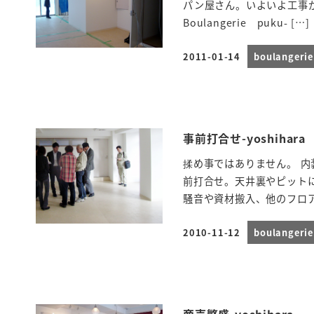
パン屋さん。いよいよ工事
Boulangerie puku- […]
2011-01-14
boulanger
投稿日
事前打合せ-yoshihara
揉め事ではありません。 
前打合せ。天井裏やピット
騒音や資材搬入、他のフロアー
2010-11-12
boulanger
投稿日