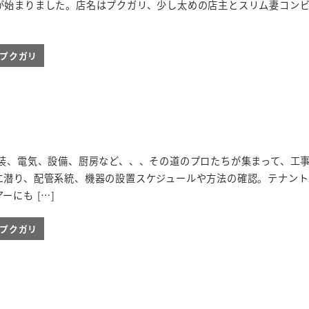
が始まりました。店名はプクガリ、少し太めの店主とスリム妻コン
ieプクガリ
内装、電気、設備、厨房など、、、その道のプロたちが集まって、工
に潜り、配管系統、機器の設置スケジュールや方法の確認。テナント
にも […]
ieプクガリ