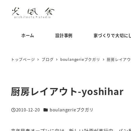
メ
イ
ン
コ
ホーム
設計事例
家づくりで大切に
ン
テ
ン
トップページ
ブログ
boulangerieプクガリ
厨房レイアウト-
ツ
へ
移
厨房レイアウト-yoshihar
動
カテゴリー
2010-12-20
boulangerieプクガリ
投稿日
来年早春オープンに向け、新しい計画が進行中。パン屋さ