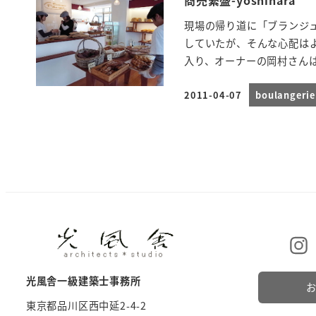
商売繁盛-yoshihara
現場の帰り道に「ブランジ
していたが、そんな心配は
入り、オーナーの岡村さんは
2011-04-07
boulanger
投稿日
光風舎一級建築士事務所
東京都品川区西中延2-4-2