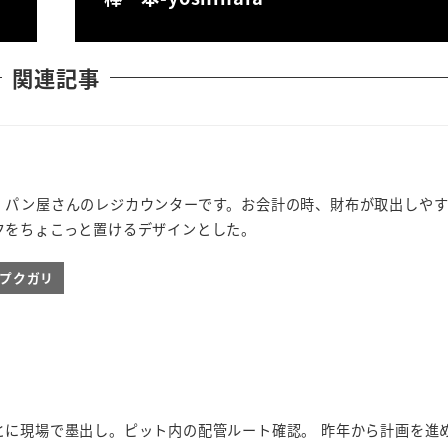
関連記事
。パン屋さんのレジカウンターです。お会計の時、財布が取出しや
クをちょこっと置けるデザインとした。
ieプクガリ
とに現場で墨出し。ピット内の配管ルート確認。 昨年から計画を進