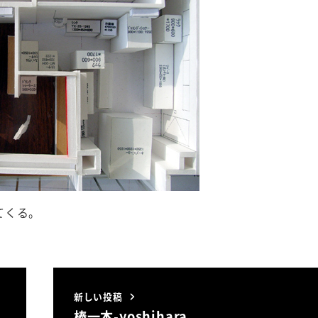
てくる。
新しい投稿
棒一本-yoshihara