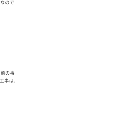
ビなので
事前の事
工事は、