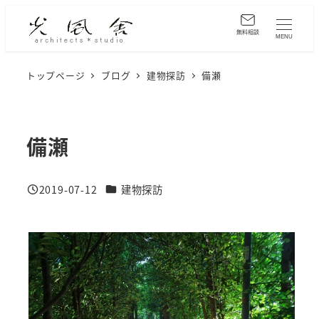
メ
イ
無料相談
MENU
ン
コ
トップページ
ブログ
建物探訪
備瀬
ン
テ
ン
備瀬
ツ
へ
カテゴリー
2019-07-12
建物探訪
移
投稿日
動