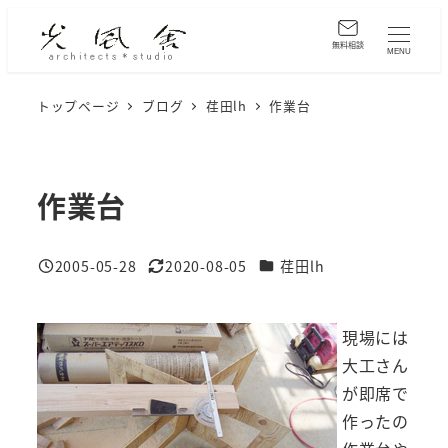
メ
イ
無料相談
MENU
ン
コ
トップページ
ブログ
荏田lh
作業台
ン
テ
ン
作業台
ツ
へ
カテゴリー
2005-05-28
2020-08-05
荏田lh
移
投稿日
更新日
動
現場には
大工さん
が即席で
作ったの