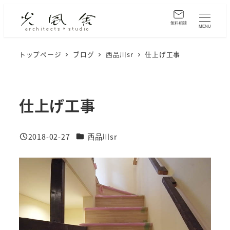
メ
イ
無料相談
MENU
ン
コ
トップページ
ブログ
西品川sr
仕上げ工事
ン
テ
ン
仕上げ工事
ツ
へ
カテゴリー
2018-02-27
西品川sr
移
投稿日
動