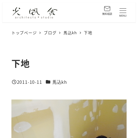
メ
イ
無料相談
MENU
ン
コ
トップページ
ブログ
馬込kh
下地
ン
テ
ン
下地
ツ
へ
カテゴリー
2011-10-11
馬込kh
移
投稿日
動