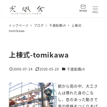
メ
イ
無料相談
MENU
ン
コ
トップページ
ブログ
千歳船橋sh
上棟式-
tomikawa
ン
テ
ン
ツ
上棟式-tomikawa
へ
移
カテゴリー
2006-07-24
2020-05-20
千歳船橋sh
動
投稿日
更新日
朝から雨の中、大工さ
んは慣れた身のこな
し、息のあった動きで
家の骨格をつくりあげ