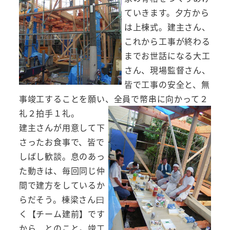
ていきます。夕方から
は上棟式。建主さん、
これから工事が終わる
までお世話になる大工
さん、現場監督さん、
皆で工事の安全と、無
事竣工することを願い、全員で幣串に向かって２
礼２拍手１礼。
建主さんが用意して下
さったお食事で、皆で
しばし歓談。息のあっ
た動きは、毎回同じ仲
間で建方をしているか
らだそう。棟梁さん曰
く【チーム建前】です
から、とのこと。竣工