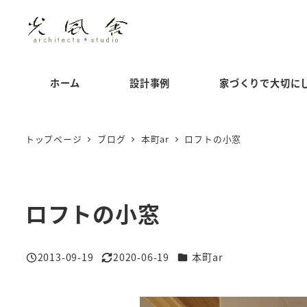
メ
イ
ン
コ
ホーム
設計事例
家づくりで大切に
ン
テ
ン
トップページ
ブログ
本町ar
ロフトの小窓
ツ
へ
移
ロフトの小窓
動
カテゴリー
2013-09-19
2020-06-19
本町ar
投稿日
更新日