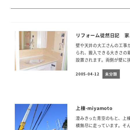
リフォーム徒然日記 家具搬
壁や天井の大工さんの工事
られ、搬入できる大きさの
設置されます。両側が壁に挟ま
2005-04-12
未分類
投稿日
上棟-miyamoto
澄みきった青空のもと、上
横無尽に走っています。そ