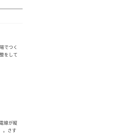
場でつく
整をして
電線が縦
。。さす