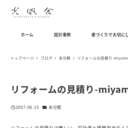
メ
イ
ン
コ
ホーム
設計事例
家づくりで大切に
ン
テ
ン
トップページ
ブログ
未分類
リフォームの見積り-miyamo
ツ
へ
移
リフォームの見積り-miyam
動
カテゴリー
2007-06-15
未分類
投稿日
リフォームの見積りは難しい。設計者と積算担当の人