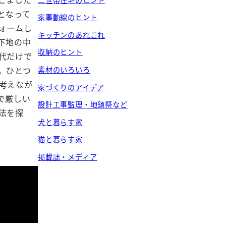
となって
家事動線のヒント
ォームし
キッチンのあれこれ
下地の中
収納のヒント
代だけで
。ひとつ
素材のいろいろ
考えなが
家づくりのアイデア
で厳しい
設計工事監理・地鎮祭など
法を探
犬と暮らす家
猫と暮らす家
掲載誌・メディア