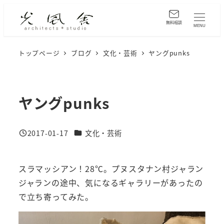
メ
イ
無料相談
MENU
ン
コ
トップページ
ブログ
文化・芸術
ヤングpunks
ン
テ
ン
ヤングpunks
ツ
へ
カテゴリー
2017-01-17
文化・芸術
移
投稿日
動
スラマッシアン！28℃。プヌスタナン村ジャラン
ジャランの途中、気になるギャラリーがあったの
で立ち寄ってみた。