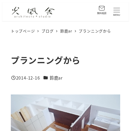
メ
イ
無料相談
MENU
ン
コ
トップページ
ブログ
鈴鹿ar
プランニングから
ン
テ
ン
プランニングから
ツ
へ
カテゴリー
2014-12-16
鈴鹿ar
移
投稿日
動