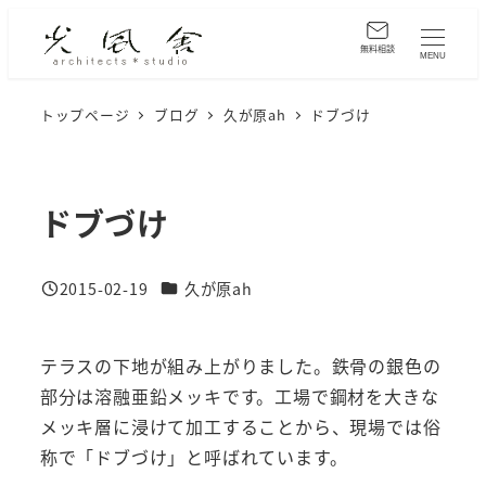
メ
イ
無料相談
MENU
ン
コ
トップページ
ブログ
久が原ah
ドブづけ
ン
テ
ン
ドブづけ
ツ
へ
カテゴリー
2015-02-19
久が原ah
移
投稿日
動
テラスの下地が組み上がりました。鉄骨の銀色の
部分は溶融亜鉛メッキです。工場で鋼材を大きな
メッキ層に浸けて加工することから、現場では俗
称で「ドブづけ」と呼ばれています。