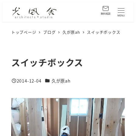
メ
イ
無料相談
MENU
ン
コ
トップページ
ブログ
久が原ah
スイッチボックス
ン
テ
ン
スイッチボックス
ツ
へ
カテゴリー
2014-12-04
久が原ah
移
投稿日
動