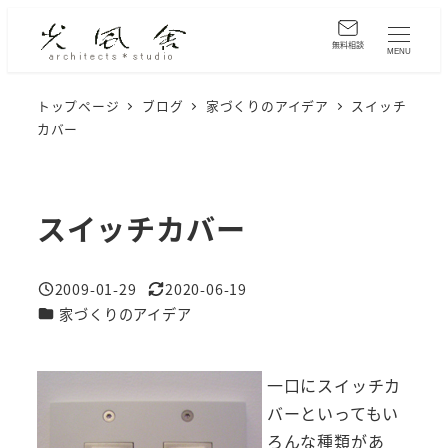
メ
イ
無料相談
MENU
ン
コ
トップページ
ブログ
家づくりのアイデア
スイッチ
カバー
ン
テ
ン
ツ
スイッチカバー
へ
移
2009-01-29
2020-06-19
動
投稿日
更新日
カテゴリー
家づくりのアイデア
一口にスイッチカ
バーといってもい
ろんな種類があ