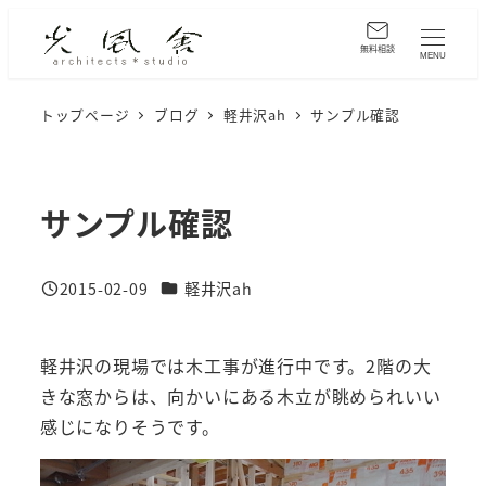
メ
イ
無料相談
MENU
ン
コ
トップページ
ブログ
軽井沢ah
サンプル確認
ン
テ
ン
サンプル確認
ツ
へ
カテゴリー
2015-02-09
軽井沢ah
移
投稿日
動
軽井沢の現場では木工事が進行中です。2階の大
きな窓からは、向かいにある木立が眺められいい
感じになりそうです。