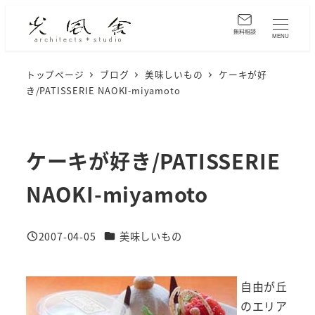
メ
イ
無料相談
MENU
ン
コ
トップページ
ブログ
美味しいもの
ケーキが好
き/PATISSERIE NAOKI-miyamoto
ン
テ
ン
ツ
ケーキが好き/PATISSERIE
へ
NAOKI-miyamoto
移
動
カテゴリー
2007-04-05
美味しいもの
投稿日
自由が丘
のエリア