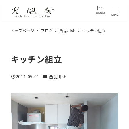
メ
イ
無料相談
MENU
ン
コ
トップページ
ブログ
西品川sh
キッチン組立
ン
テ
ン
キッチン組立
ツ
へ
カテゴリー
2014-05-01
西品川sh
移
投稿日
動