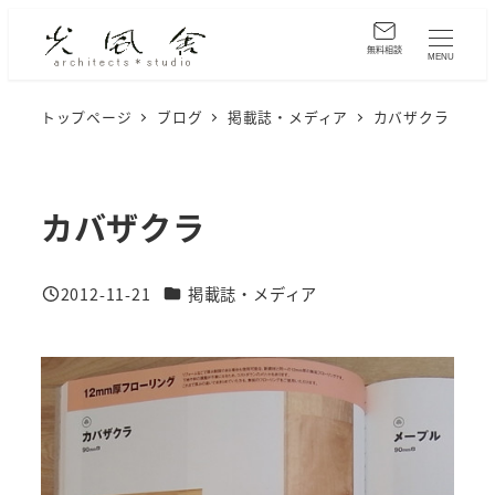
メ
イ
無料相談
MENU
ン
コ
トップページ
ブログ
掲載誌・メディア
カバザクラ
ン
テ
ン
カバザクラ
ツ
へ
カテゴリー
2012-11-21
掲載誌・メディア
移
投稿日
動