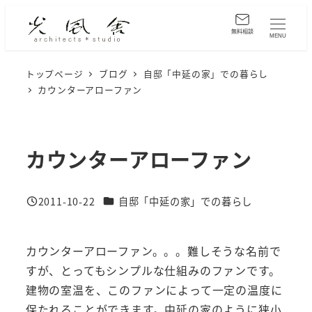
メ
イ
無料相談
MENU
ン
コ
トップページ
ブログ
自邸「中延の家」での暮らし
カウンターアローファン
ン
テ
ン
ツ
カウンターアローファン
へ
移
カテゴリー
2011-10-22
自邸「中延の家」での暮らし
動
投稿日
カウンターアローファン。。。難しそうな名前で
すが、とってもシンプルな仕組みのファンです。
建物の室温を、このファンによって一定の温度に
保たれることができます。中延の家のように狭小