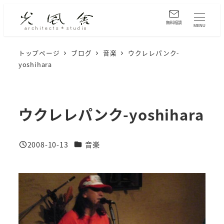
メ
イ
無料相談
MENU
ン
コ
トップページ
ブログ
音楽
ウクレレパンク-
yoshihara
ン
テ
ン
ツ
ウクレレパンク-yoshihara
へ
移
カテゴリー
2008-10-13
音楽
動
投稿日