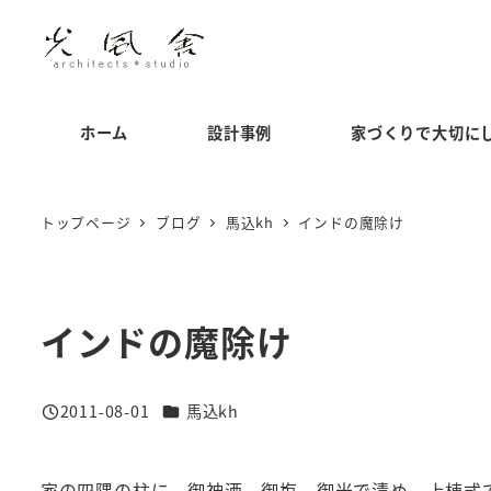
メ
イ
ン
コ
ホーム
設計事例
家づくりで大切に
ン
テ
ン
トップページ
ブログ
馬込kh
インドの魔除け
ツ
へ
移
インドの魔除け
動
カテゴリー
2011-08-01
馬込kh
投稿日
家の四隅の柱に、御神酒、御塩、御米で清め、上棟式