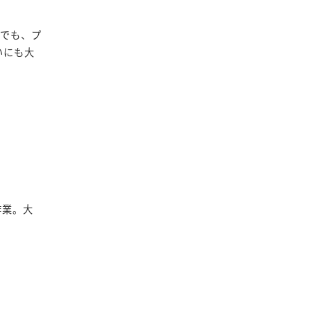
けでも、プ
いにも大
作業。大