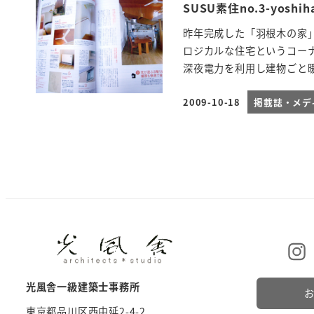
SUSU素住no.3-yoshih
昨年完成した「羽根木の家」
ロジカルな住宅というコー
深夜電力を利用し建物ごと暖 
2009-10-18
掲載誌・メデ
投稿日
光風舎一級建築士事務所
東京都品川区西中延2-4-2