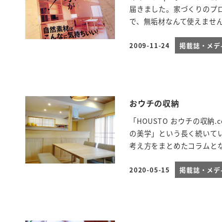
届きました。家づくりのプ
で、無垢材なんて使えませんよ
2009-11-24
掲載誌・メデ
投稿日
おウチの収納
「HOUSTO おウチの収
の美学」という長く続いて
考え方をまとめたコラムとな 
2020-05-15
掲載誌・メデ
投稿日