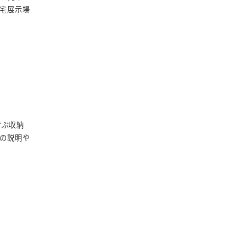
宅展示場
学ぶ収納
の説明や