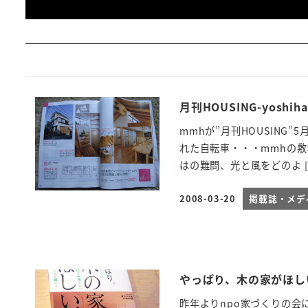
月刊HOUSING-yoshiha
mmhが”月刊HOUSIN
れた自転車・・・mmhの
はの難問、光と風をどのよ [
2008-03-20
掲載誌・メデ
投稿日
やっぱり、木の家がほしい-y
昨年よりnpo家づくりの会