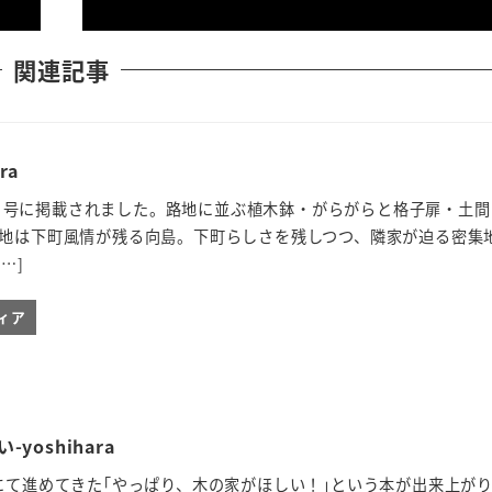
関連記事
ra
G”5月号に掲載されました。路地に並ぶ植木鉢・がらがらと格子扉・土
敷地は下町風情が残る向島。下町らしさを残しつつ、隣家が迫る密集
…]
ィア
oshihara
にて進めてきた｢やっぱり、木の家がほしい！｣という本が出来上が