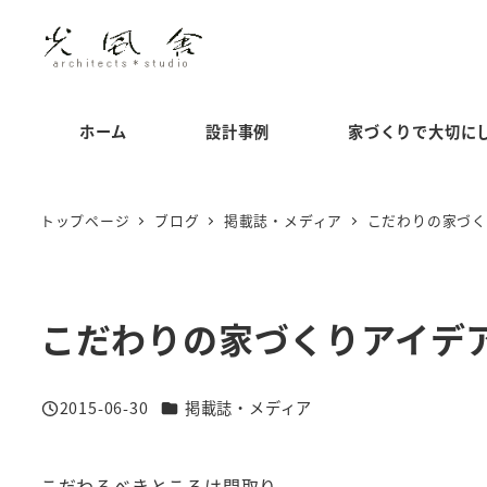
メ
イ
ン
コ
ホーム
設計事例
家づくりで大切に
ン
テ
ン
トップページ
ブログ
掲載誌・メディア
こだわりの家づく
ツ
へ
移
こだわりの家づくりアイデ
動
カテゴリー
2015-06-30
掲載誌・メディア
投稿日
こだわるべきところは間取り、