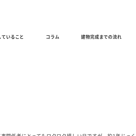
していること
コラム
建物完成までの流れ
工事関係者にとってもワクワク嬉しい日ですが、約1年じっ