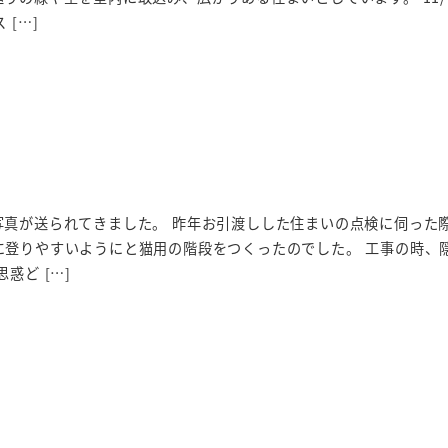
 […]
写真が送られてきました。 昨年お引渡しした住まいの点検に伺った
に登りやすいようにと猫用の階段をつくったのでした。 工事の時、
惑ど […]