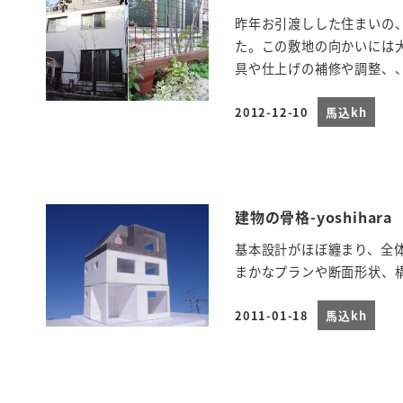
昨年お引渡しした住まいの
た。この敷地の向かいには
具や仕上げの補修や調整、、
2012-12-10
馬込kh
投稿日
建物の骨格-yoshihara
基本設計がほぼ纏まり、全
まかなプランや断面形状、
2011-01-18
馬込kh
投稿日