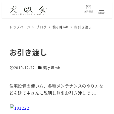
メ
イ
無料相談
MENU
ン
コ
トップページ
ブログ
鶴ヶ峰mh
お引き渡し
ン
テ
ン
お引き渡し
ツ
へ
カテゴリー
2019-12-22
鶴ヶ峰mh
移
投稿日
動
住宅設備の使い方、各種メンテナンスのやり方な
どを建て主さんに説明し無事お引き渡しです。