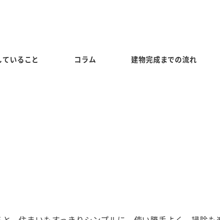
していること
コラム
建物完成までの流れ
ると、住まいもすっきりシンプルに。使い勝手よく、掃除も