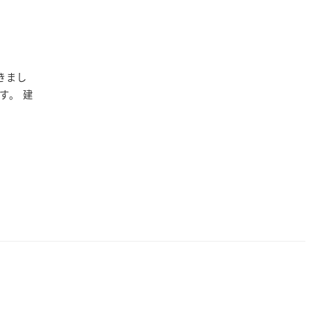
きまし
す。 建