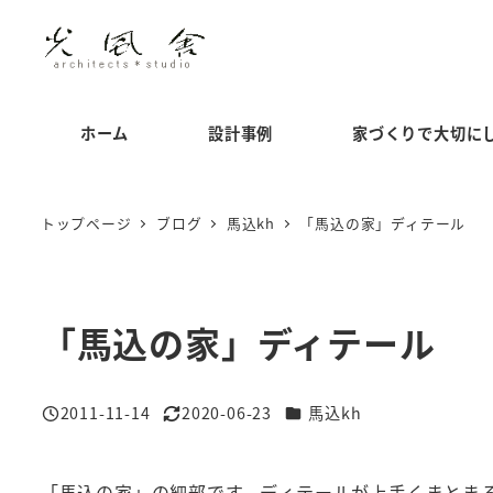
メ
イ
ン
コ
ホーム
設計事例
家づくりで大切に
ン
テ
ン
トップページ
ブログ
馬込kh
「馬込の家」ディテール
ツ
へ
移
「馬込の家」ディテール
動
カテゴリー
2011-11-14
2020-06-23
馬込kh
投稿日
更新日
「馬込の家」の細部です。ディテールが上手くまとま