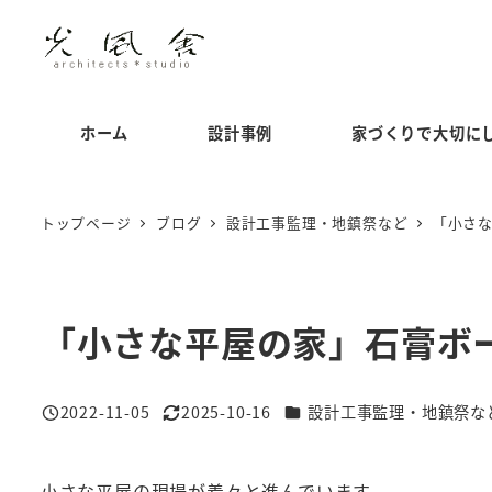
メ
イ
ン
コ
ホーム
設計事例
家づくりで大切に
ン
テ
ン
トップページ
ブログ
設計工事監理・地鎮祭など
「小さ
ツ
へ
移
「小さな平屋の家」石膏ボ
動
カテゴリー
2022-11-05
2025-10-16
設計工事監理・地鎮祭な
投稿日
更新日
小さな平屋の現場が着々と進んでいます。