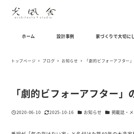
メ
イ
ン
コ
ホーム
設計事例
家づくりで大切に
ン
テ
ン
トップページ
ブログ
お知らせ
「劇的ビフォーアフター
ツ
へ
移
「劇的ビフォーアフター」
動
カテゴリー
カテゴリー
2020-06-10
2025-10-16
お知らせ
掲載誌・メ
投稿日
更新日
番組が「気の抜けない家」と名付けた築40年の木造家