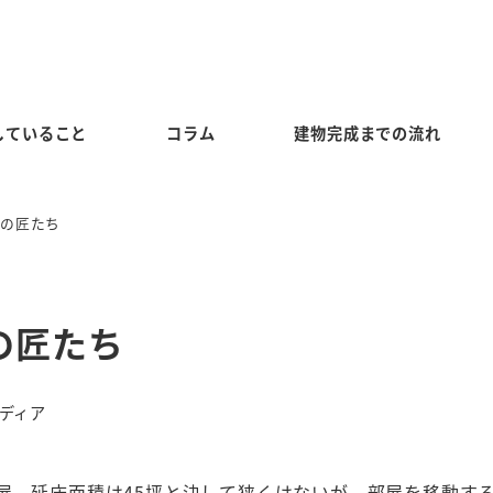
していること
コラム
建物完成までの流れ
」の匠たち
の匠たち
ディア
屋。延床面積は45坪と決して狭くはないが、部屋を移動す